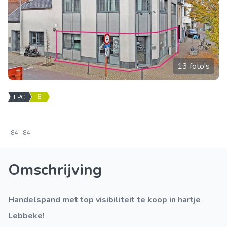
13 foto's
B
EPC
84
84
Omschrijving
Handelspand met top visibiliteit te koop in hartje
Lebbeke!