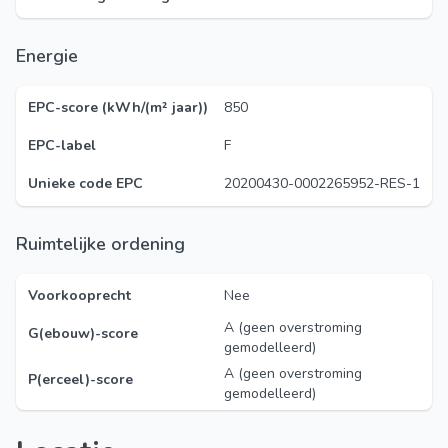
Energie
EPC-score (kWh/(m² jaar))
850
EPC-label
F
Unieke code EPC
20200430-0002265952-RES-1
Ruimtelijke ordening
Voorkooprecht
Nee
A (geen overstroming
G(ebouw)-score
gemodelleerd)
A (geen overstroming
P(erceel)-score
gemodelleerd)