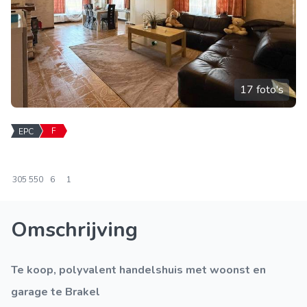
17 foto's
F
EPC
305
550
6
1
Omschrijving
Te koop, polyvalent handelshuis met woonst en
garage te Brakel