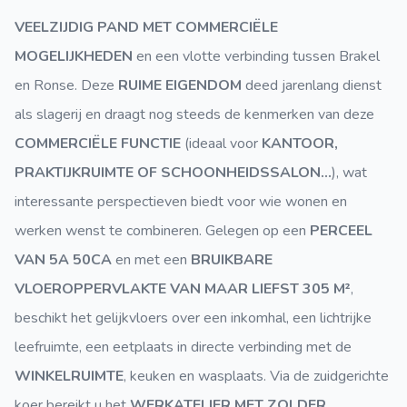
VEELZIJDIG PAND MET COMMERCIËLE
MOGELIJKHEDEN
en een vlotte verbinding tussen Brakel
en Ronse. Deze
RUIME EIGENDOM
deed jarenlang dienst
als slagerij en draagt nog steeds de kenmerken van deze
COMMERCIËLE FUNCTIE
(ideaal voor
KANTOOR,
PRAKTIJKRUIMTE OF SCHOONHEIDSSALON…
), wat
interessante perspectieven biedt voor wie wonen en
werken wenst te combineren. Gelegen op een
PERCEEL
VAN 5A 50CA
en met een
BRUIKBARE
VLOEROPPERVLAKTE VAN MAAR LIEFST 305 M²
,
beschikt het gelijkvloers over een inkomhal, een lichtrijke
leefruimte, een eetplaats in directe verbinding met de
WINKELRUIMTE
, keuken en wasplaats. Via de zuidgerichte
koer bereikt u het
WERKATELIER MET ZOLDER
,