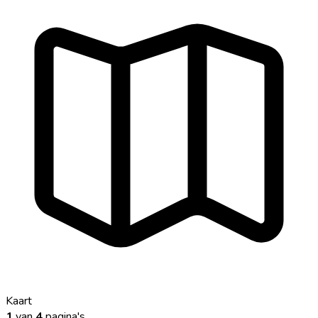
Kaart
1
van
4
pagina's