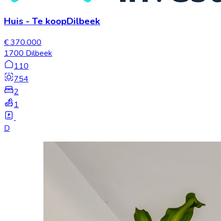
Huis
-
Te koop
Dilbeek
€ 370.000
1700 Dilbeek
110
754
2
1
D