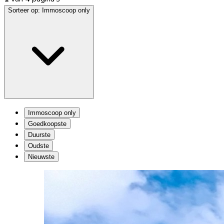
Sorteer op:
Immoscoop only
Immoscoop only
Goedkoopste
Duurste
Oudste
Nieuwste