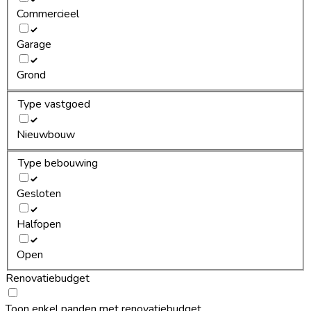
Commercieel
Garage
Grond
Type vastgoed
Nieuwbouw
Type bebouwing
Gesloten
Halfopen
Open
Renovatiebudget
Toon enkel panden met renovatiebudget