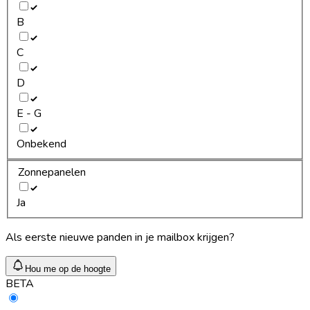
B
C
D
E - G
Onbekend
Zonnepanelen
Ja
Als eerste nieuwe panden in je mailbox krijgen?
Hou me op de hoogte
BETA