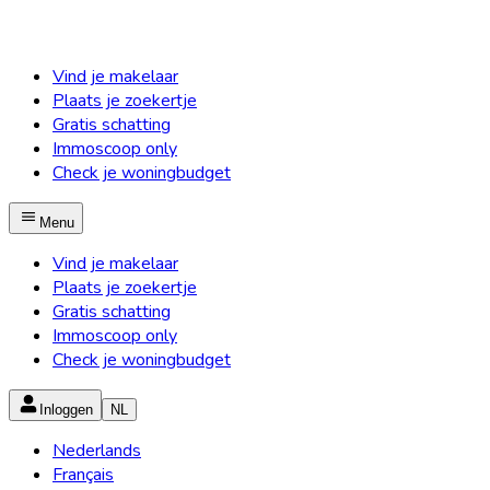
Vind je makelaar
Plaats je zoekertje
Gratis schatting
Immoscoop only
Check je woningbudget
Menu
Vind je makelaar
Plaats je zoekertje
Gratis schatting
Immoscoop only
Check je woningbudget
Inloggen
NL
Nederlands
Français