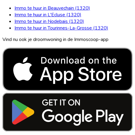
Immo te huur in Beauvechain (1320)
Immo te huur in L'Ecluse (1320)
Immo te huur in Nodebais (1320)
Immo te huur in Tourinnes-La-Grosse (1320)
Vind nu ook je droomwoning in de Immoscoop-app