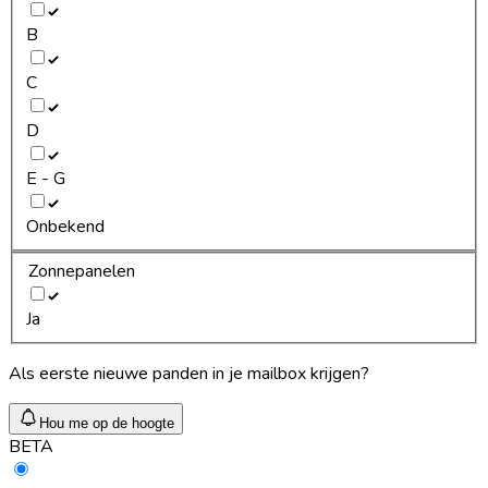
B
C
D
E - G
Onbekend
Zonnepanelen
Ja
Als eerste nieuwe panden in je mailbox krijgen?
Hou me op de hoogte
BETA