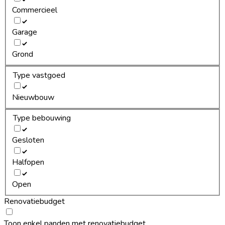
Commercieel
Garage
Grond
Type vastgoed
Nieuwbouw
Type bebouwing
Gesloten
Halfopen
Open
Renovatiebudget
Toon enkel panden met renovatiebudget