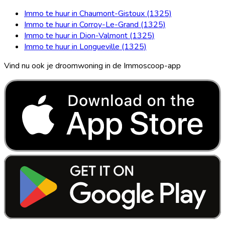
Immo te huur in Chaumont-Gistoux (1325)
Immo te huur in Corroy-Le-Grand (1325)
Immo te huur in Dion-Valmont (1325)
Immo te huur in Longueville (1325)
Vind nu ook je droomwoning in de Immoscoop-app