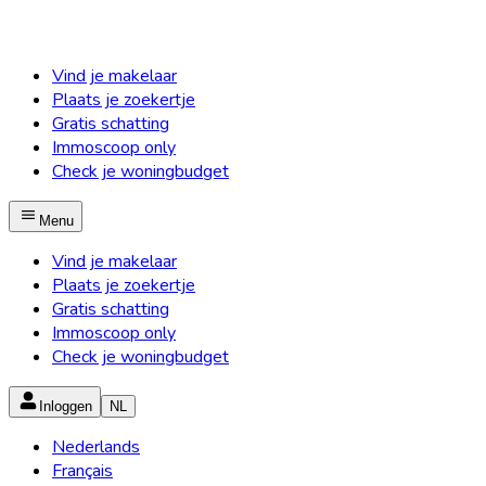
Vind je makelaar
Plaats je zoekertje
Gratis schatting
Immoscoop only
Check je woningbudget
Menu
Vind je makelaar
Plaats je zoekertje
Gratis schatting
Immoscoop only
Check je woningbudget
Inloggen
NL
Nederlands
Français