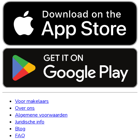
Voor makelaars
Over ons
Algemene voorwaarden
Juridische info
Blog
FAQ