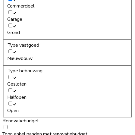
Commercieel
Garage
Grond
Type vastgoed
Nieuwbouw
Type bebouwing
Gesloten
Halfopen
Open
Renovatiebudget
Toon enkel panden met renovatiebudget