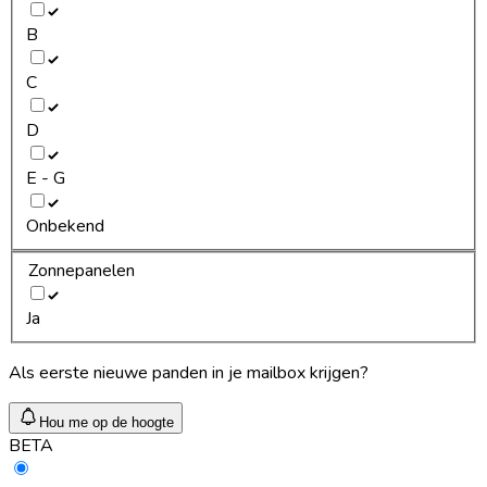
B
C
D
E - G
Onbekend
Zonnepanelen
Ja
Als eerste nieuwe panden in je mailbox krijgen?
Hou me op de hoogte
BETA