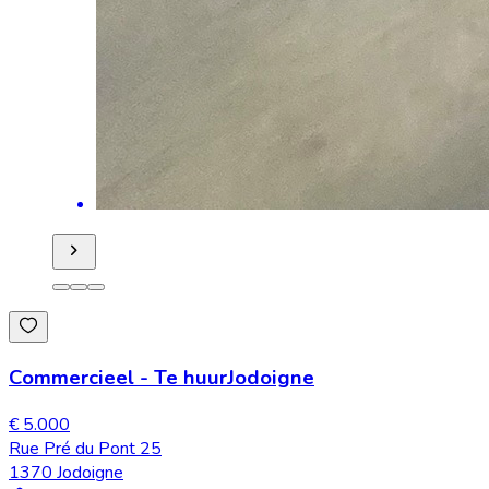
Commercieel
-
Te huur
Jodoigne
€ 5.000
Rue Pré du Pont 25
1370 Jodoigne