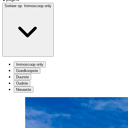
Sorteer op:
Immoscoop only
Immoscoop only
Goedkoopste
Duurste
Oudste
Nieuwste