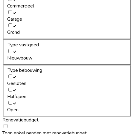
Commercieel
Garage
Grond
Type vastgoed
Nieuwbouw
Type bebouwing
Gesloten
Halfopen
Open
Renovatiebudget
Toon enkel panden met renovatiebudget