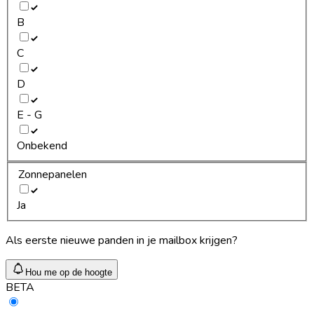
B
C
D
E - G
Onbekend
Zonnepanelen
Ja
Als eerste nieuwe panden in je mailbox krijgen?
Hou me op de hoogte
BETA