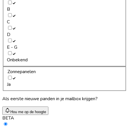
B
C
D
E - G
Onbekend
Zonnepanelen
Ja
Als eerste nieuwe panden in je mailbox krijgen?
Hou me op de hoogte
BETA