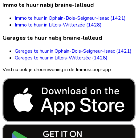
Immo te huur nabij braine-lalleud
Immo te huur in Ophain-Bois-Seigneur-Isaac (1421)
Immo te huur in Lillois-Witterzée (1428)
Garages te huur nabij braine-lalleud
Garages te huur in Ophain-Bois-Seigneur-Isaac (1421)
Garages te huur in Lillois-Witterzée (1428)
Vind nu ook je droomwoning in de Immoscoop-app