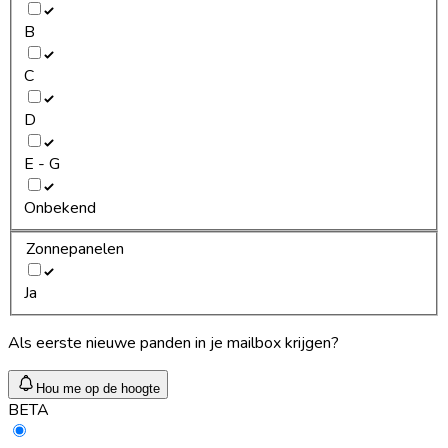
B
C
D
E - G
Onbekend
Zonnepanelen
Ja
Als eerste nieuwe panden in je mailbox krijgen?
Hou me op de hoogte
BETA