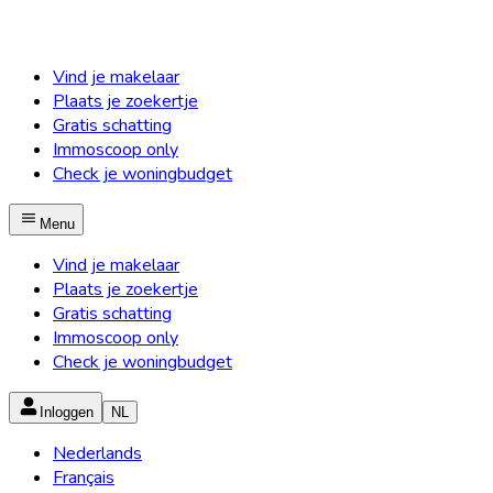
Vind je makelaar
Plaats je zoekertje
Gratis schatting
Immoscoop only
Check je woningbudget
Menu
Vind je makelaar
Plaats je zoekertje
Gratis schatting
Immoscoop only
Check je woningbudget
Inloggen
NL
Nederlands
Français