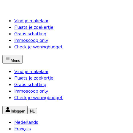
Vind je makelaar
Plaats je zoekertje
Gratis schatting
Immoscoop only
Check je woningbudget
Menu
Vind je makelaar
Plaats je zoekertje
Gratis schatting
Immoscoop only
Check je woningbudget
Inloggen
NL
Nederlands
Français