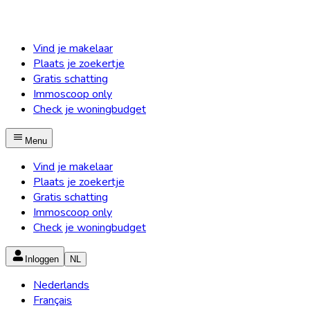
Vind je makelaar
Plaats je zoekertje
Gratis schatting
Immoscoop only
Check je woningbudget
Menu
Vind je makelaar
Plaats je zoekertje
Gratis schatting
Immoscoop only
Check je woningbudget
Inloggen
NL
Nederlands
Français