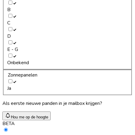
B
C
D
E - G
Onbekend
Zonnepanelen
Ja
Als eerste nieuwe panden in je mailbox krijgen?
Hou me op de hoogte
BETA