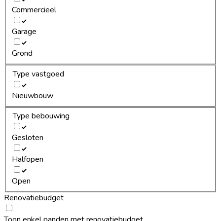
Commercieel
Garage
Grond
Type vastgoed
Nieuwbouw
Type bebouwing
Gesloten
Halfopen
Open
Renovatiebudget
Toon enkel panden met renovatiebudget