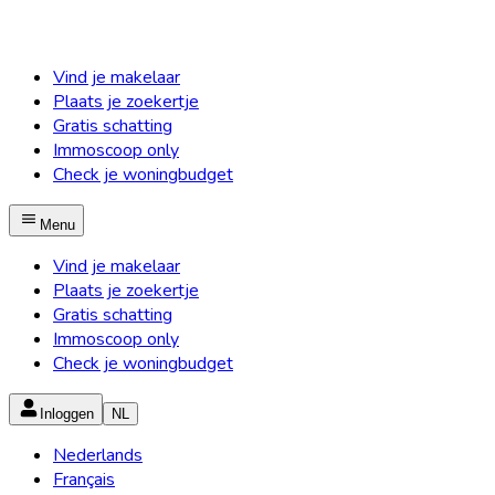
Vind je makelaar
Plaats je zoekertje
Gratis schatting
Immoscoop only
Check je woningbudget
Menu
Vind je makelaar
Plaats je zoekertje
Gratis schatting
Immoscoop only
Check je woningbudget
Inloggen
NL
Nederlands
Français