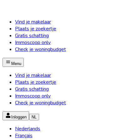
Vind je makelaar
Plaats je zoekertje
Gratis schatting
Immoscoop only
Check je woningbudget
Menu
Vind je makelaar
Plaats je zoekertje
Gratis schatting
Immoscoop only
Check je woningbudget
Inloggen
NL
Nederlands
Français