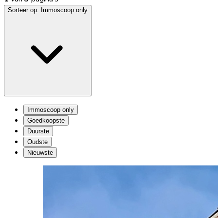
Sorteer op:
Immoscoop only
Immoscoop only
Goedkoopste
Duurste
Oudste
Nieuwste