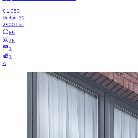
€ 1.050
Berlarij 32
2500 Lier
65
76
1
1
A