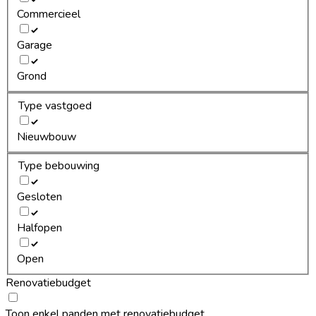
Commercieel
Garage
Grond
Type vastgoed
Nieuwbouw
Type bebouwing
Gesloten
Halfopen
Open
Renovatiebudget
Toon enkel panden met renovatiebudget