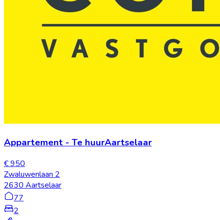
Appartement
-
Te huur
Aartselaar
€ 950
Zwaluwenlaan 2
2630 Aartselaar
77
2