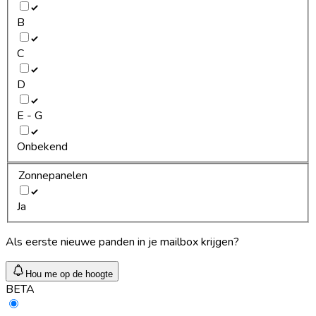
B
C
D
E - G
Onbekend
Zonnepanelen
Ja
Als eerste nieuwe panden in je mailbox krijgen?
Hou me op de hoogte
BETA