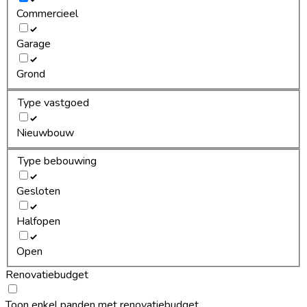
Commercieel
Garage
Grond
Type vastgoed
Nieuwbouw
Type bebouwing
Gesloten
Halfopen
Open
Renovatiebudget
Toon enkel panden met renovatiebudget