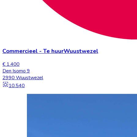
Commercieel
-
Te huur
Wuustwezel
€ 1.400
Den Isomo 9
2990 Wuustwezel
10.540