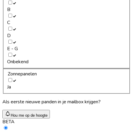
B
C
D
E - G
Onbekend
Zonnepanelen
Ja
Als eerste nieuwe panden in je mailbox krijgen?
Hou me op de hoogte
BETA