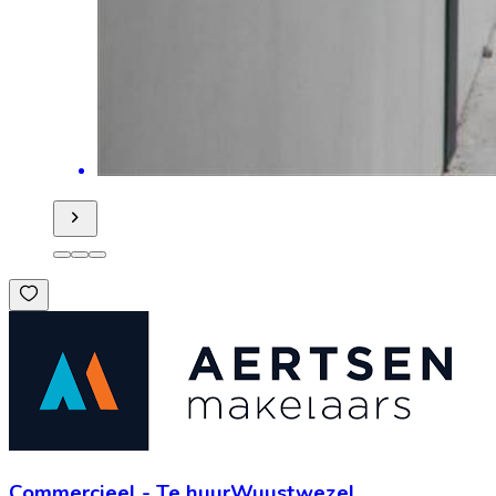
Commercieel
-
Te huur
Wuustwezel