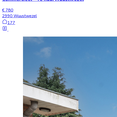
€ 780
2990 Wuustwezel
177