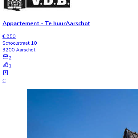
Appartement
-
Te huur
Aarschot
€ 850
Schoolstraat 10
3200 Aarschot
2
1
C