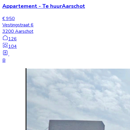
Appartement
-
Te huur
Aarschot
€ 950
Vestingstraat 6
3200 Aarschot
126
104
B