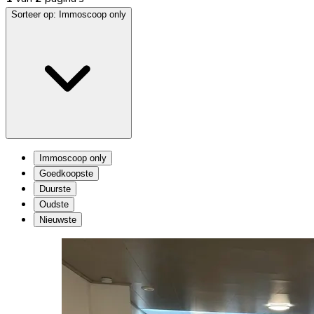
Sorteer op:
Immoscoop only
Immoscoop only
Goedkoopste
Duurste
Oudste
Nieuwste