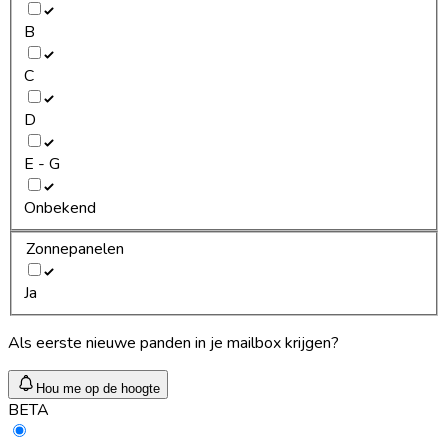
B
C
D
E - G
Onbekend
Zonnepanelen
Ja
Als eerste nieuwe panden in je mailbox krijgen?
Hou me op de hoogte
BETA