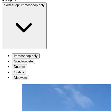
Sorteer op:
Immoscoop only
Immoscoop only
Goedkoopste
Duurste
Oudste
Nieuwste