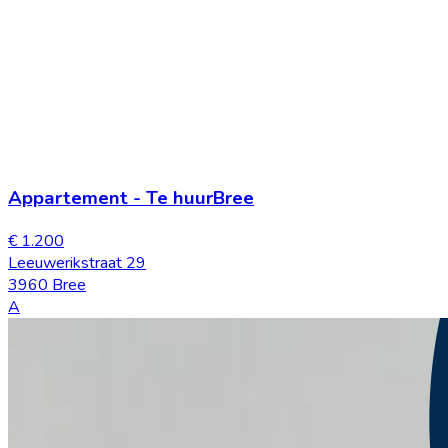
Appartement
-
Te huur
Bree
€ 1.200
Leeuwerikstraat 29
3960 Bree
A