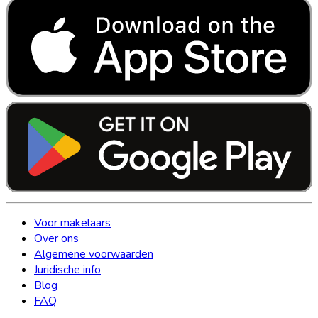
Voor makelaars
Over ons
Algemene voorwaarden
Juridische info
Blog
FAQ