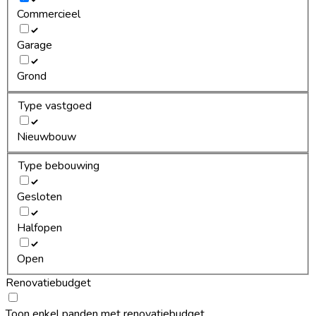
Commercieel
Garage
Grond
Type vastgoed
Nieuwbouw
Type bebouwing
Gesloten
Halfopen
Open
Renovatiebudget
Toon enkel panden met renovatiebudget