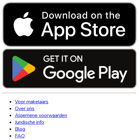
Voor makelaars
Over ons
Algemene voorwaarden
Juridische info
Blog
FAQ