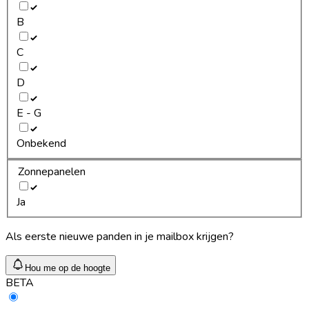
B
C
D
E - G
Onbekend
Zonnepanelen
Ja
Als eerste nieuwe panden in je mailbox krijgen?
Hou me op de hoogte
BETA