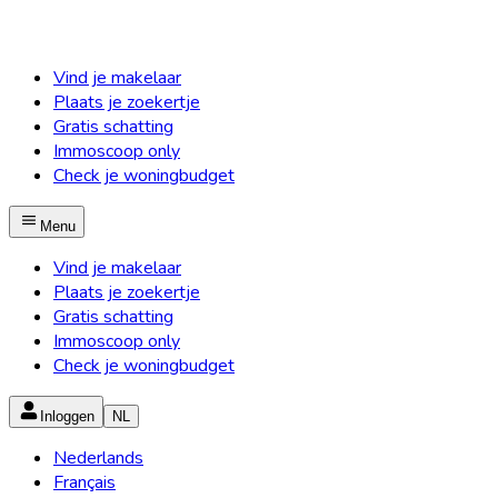
Vind je makelaar
Plaats je zoekertje
Gratis schatting
Immoscoop only
Check je woningbudget
Menu
Vind je makelaar
Plaats je zoekertje
Gratis schatting
Immoscoop only
Check je woningbudget
Inloggen
NL
Nederlands
Français