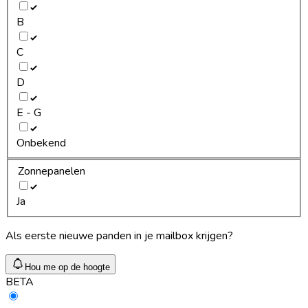
B
C
D
E - G
Onbekend
Zonnepanelen
Ja
Als eerste nieuwe panden in je mailbox krijgen?
Hou me op de hoogte
BETA