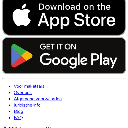
Voor makelaars
Over ons
Algemene voorwaarden
Juridische info
Blog
FAQ