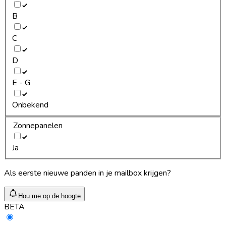
B
C
D
E - G
Onbekend
Zonnepanelen
Ja
Als eerste nieuwe panden in je mailbox krijgen?
Hou me op de hoogte
BETA