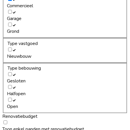
Commercieel
Garage
Grond
Type vastgoed
Nieuwbouw
Type bebouwing
Gesloten
Halfopen
Open
Renovatiebudget
Toon enkel panden met renovatiebudget