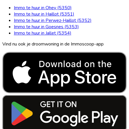
Immo te huur in Ohey (5350)
Immo te huur in Haillot (5351)
Immo te huur in Perwez-Haillot (5352)
Immo te huur in Goesnes (5353)
Immo te huur in Jallet (5354)
Vind nu ook je droomwoning in de Immoscoop-app