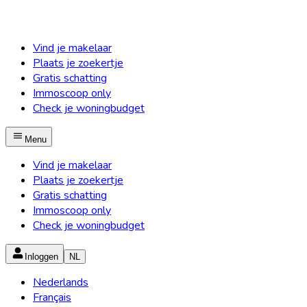
Vind je makelaar
Plaats je zoekertje
Gratis schatting
Immoscoop only
Check je woningbudget
Menu
Vind je makelaar
Plaats je zoekertje
Gratis schatting
Immoscoop only
Check je woningbudget
Inloggen
NL
Nederlands
Français