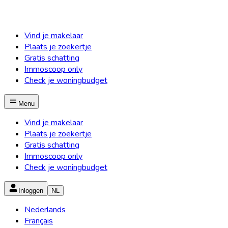
Vind je makelaar
Plaats je zoekertje
Gratis schatting
Immoscoop only
Check je woningbudget
Menu
Vind je makelaar
Plaats je zoekertje
Gratis schatting
Immoscoop only
Check je woningbudget
Inloggen
NL
Nederlands
Français