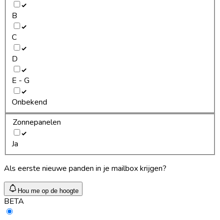
B
C
D
E - G
Onbekend
Zonnepanelen
Ja
Als eerste nieuwe panden in je mailbox krijgen?
Hou me op de hoogte
BETA