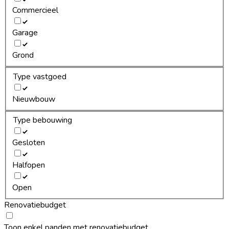
Commercieel
Garage
Grond
Type vastgoed
Nieuwbouw
Type bebouwing
Gesloten
Halfopen
Open
Renovatiebudget
Toon enkel panden met renovatiebudget