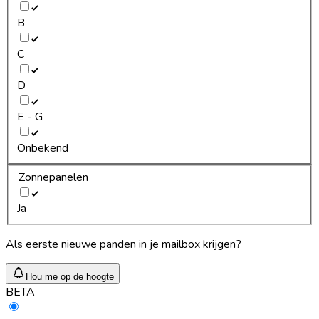
B
C
D
E - G
Onbekend
Zonnepanelen
Ja
Als eerste nieuwe panden in je mailbox krijgen?
Hou me op de hoogte
BETA