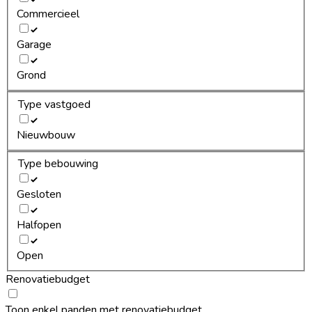
Commercieel
Garage
Grond
Type vastgoed
Nieuwbouw
Type bebouwing
Gesloten
Halfopen
Open
Renovatiebudget
Toon enkel panden met renovatiebudget