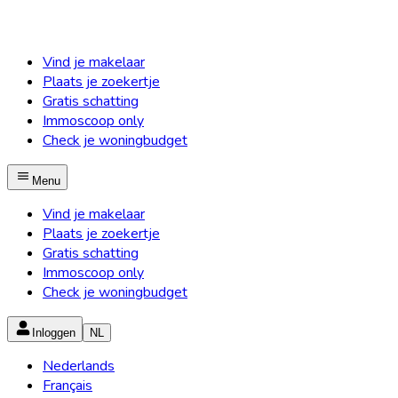
Vind je makelaar
Plaats je zoekertje
Gratis schatting
Immoscoop only
Check je woningbudget
Menu
Vind je makelaar
Plaats je zoekertje
Gratis schatting
Immoscoop only
Check je woningbudget
Inloggen
NL
Nederlands
Français