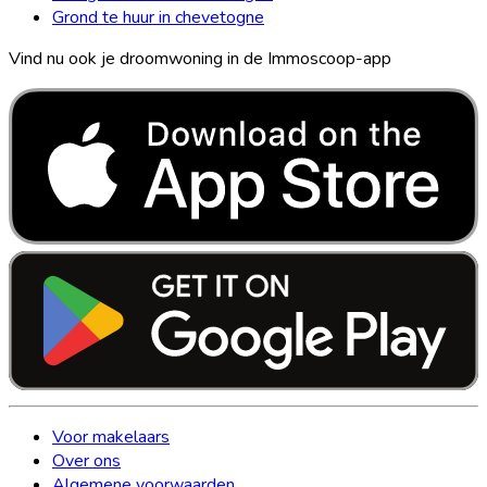
Grond te huur in chevetogne
Vind nu ook je droomwoning in de Immoscoop-app
Voor makelaars
Over ons
Algemene voorwaarden