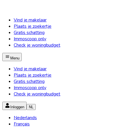
Vind je makelaar
Plaats je zoekertje
Gratis schatting
Immoscoop only
Check je woningbudget
Menu
Vind je makelaar
Plaats je zoekertje
Gratis schatting
Immoscoop only
Check je woningbudget
Inloggen
NL
Nederlands
Français