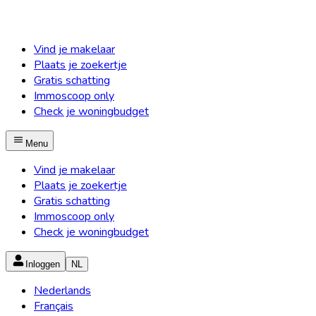
Vind je makelaar
Plaats je zoekertje
Gratis schatting
Immoscoop only
Check je woningbudget
Menu
Vind je makelaar
Plaats je zoekertje
Gratis schatting
Immoscoop only
Check je woningbudget
Inloggen
NL
Nederlands
Français