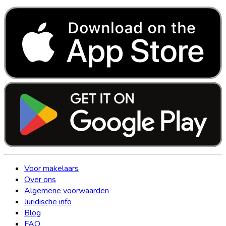
Voor makelaars
Over ons
Algemene voorwaarden
Juridische info
Blog
FAQ