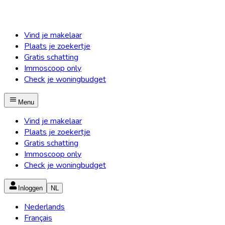
Vind je makelaar
Plaats je zoekertje
Gratis schatting
Immoscoop only
Check je woningbudget
Menu
Vind je makelaar
Plaats je zoekertje
Gratis schatting
Immoscoop only
Check je woningbudget
Inloggen
NL
Nederlands
Français