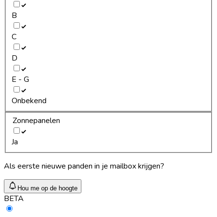
B
C
D
E - G
Onbekend
Zonnepanelen
Ja
Als eerste nieuwe panden in je mailbox krijgen?
Hou me op de hoogte
BETA