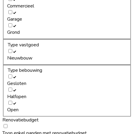
Commercieel
Garage
Grond
Type vastgoed
Nieuwbouw
Type bebouwing
Gesloten
Halfopen
Open
Renovatiebudget
Toon enkel panden met renovatiebudget