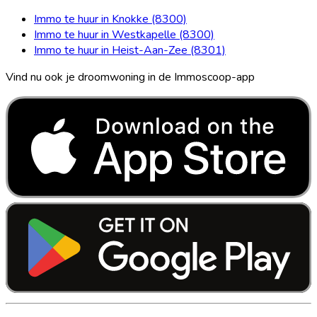
Immo te huur in Knokke (8300)
Immo te huur in Westkapelle (8300)
Immo te huur in Heist-Aan-Zee (8301)
Vind nu ook je droomwoning in de Immoscoop-app