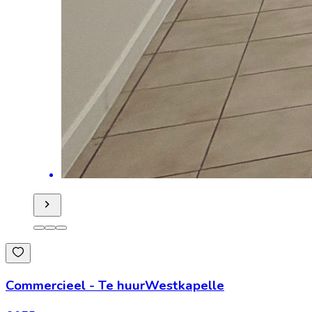
Commercieel
-
Te huur
Westkapelle