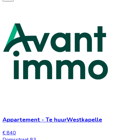
Appartement
-
Te huur
Westkapelle
€ 840
Dorpsstraat 83