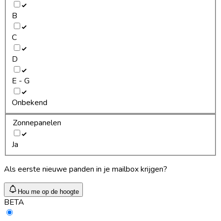
B
C
D
E - G
Onbekend
Zonnepanelen
Ja
Als eerste nieuwe panden in je mailbox krijgen?
Hou me op de hoogte
BETA