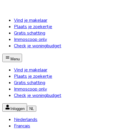
Vind je makelaar
Plaats je zoekertje
Gratis schatting
Immoscoop only
Check je woningbudget
Menu
Vind je makelaar
Plaats je zoekertje
Gratis schatting
Immoscoop only
Check je woningbudget
Inloggen
NL
Nederlands
Français