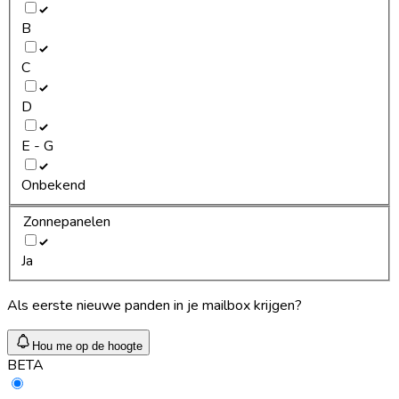
B
C
D
E - G
Onbekend
Zonnepanelen
Ja
Als eerste nieuwe panden in je mailbox krijgen?
Hou me op de hoogte
BETA