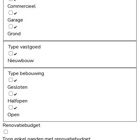
Commercieel
Garage
Grond
Type vastgoed
Nieuwbouw
Type bebouwing
Gesloten
Halfopen
Open
Renovatiebudget
Toon enkel panden met renovatiebudget