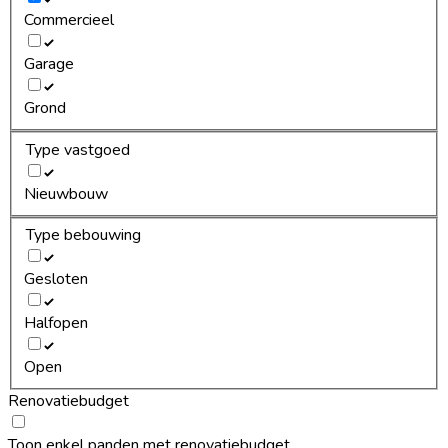
Commercieel
Garage
Grond
Type vastgoed
Nieuwbouw
Type bebouwing
Gesloten
Halfopen
Open
Renovatiebudget
Toon enkel panden met renovatiebudget