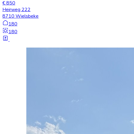
€ 850
Heirweg 222
8710 Wielsbeke
180
180