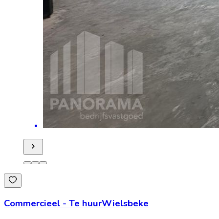
Commercieel
-
Te huur
Wielsbeke