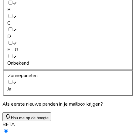
B
C
D
E - G
Onbekend
Zonnepanelen
Ja
Als eerste nieuwe panden in je mailbox krijgen?
Hou me op de hoogte
BETA