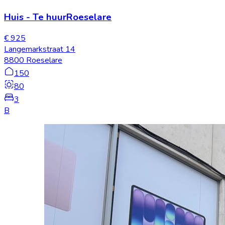
Huis
-
Te huur
Roeselare
€ 925
Langemarkstraat 14
8800 Roeselare
150
80
3
B