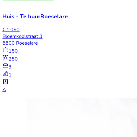
Huis
-
Te huur
Roeselare
€ 1.050
Bloemkoolstraat 3
8800 Roeselare
150
250
3
1
A