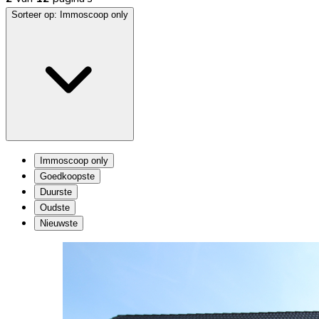
Sorteer op:
Immoscoop only
Immoscoop only
Goedkoopste
Duurste
Oudste
Nieuwste